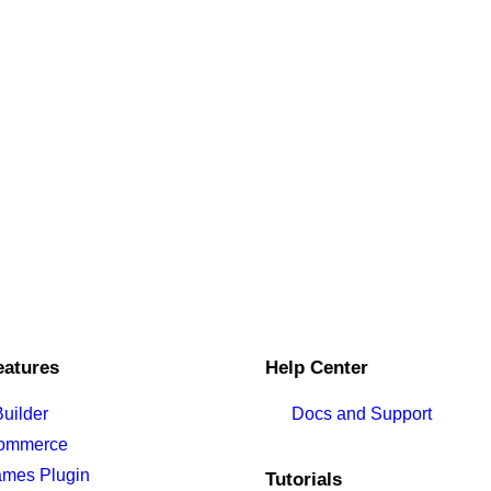
eatures
Help Center
uilder
Docs and Support
ommerce
ames Plugin
Tutorials