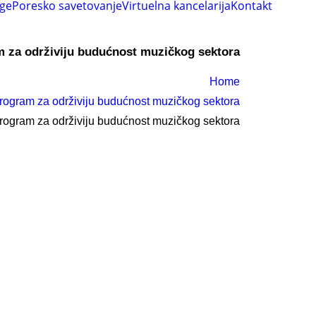
uge
Poresko savetovanje
Virtuelna kancelarija
Kontakt
za održiviju budućnost muzičkog sektora
Home
rogram za održiviju budućnost muzičkog sektora
ram za održiviju budućnost muzičkog sektora