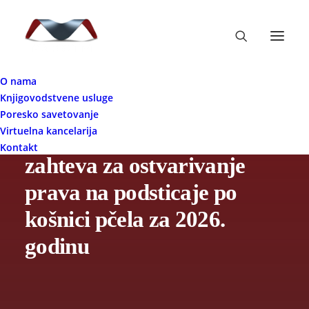
O nama
Knjigovodstvene usluge
Poresko savetovanje
Virtuelna kancelarija
Javni poziv za podnošenje
Kontakt
zahteva za ostvarivanje
prava na podsticaje po
košnici pčela za 2026.
godinu