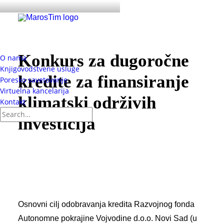
Konkurs za dugoročne
O nama
Knjigovodstvene usluge
kredite za finansiranje
Poresko savetovanje
Virtuelna kancelarija
klimatski održivih
Kontakt
investicija
Osnovni cilj odobravanja kredita Razvojnog fonda
Autonomne pokrajine Vojvodine d.o.o. Novi Sad (u