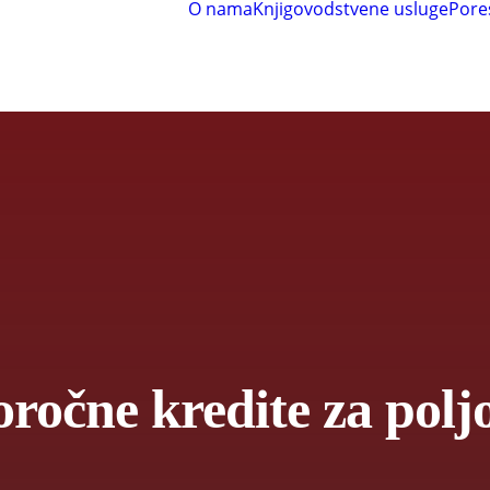
O nama
Knjigovodstvene usluge
Pore
ročne kredite za polj