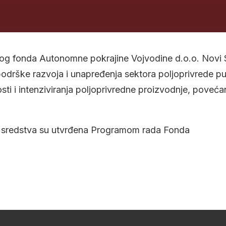
nog fonda Autonomne pokrajine Vojvodine d.o.o. Novi S
podrške razvoja i unapređenja sektora poljoprivrede 
ti i intenziviranja poljoprivredne proizvodnje, poveća
rana sredstva su utvrđena Programom rada Fonda