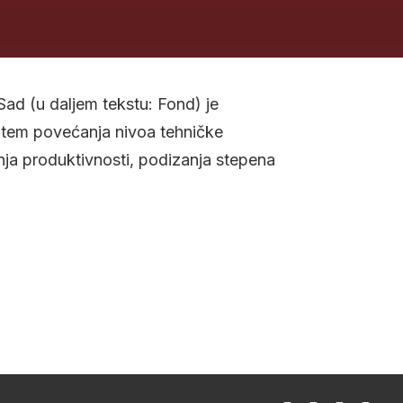
ad (u daljem tekstu: Fond) je
putem povećanja nivoa tehničke
nja produktivnosti, podizanja stepena