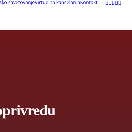
sko savetovanje
Virtuelna kancelarija
Kontakt
oprivredu