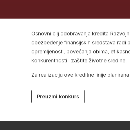
Osnovni cilj odobravanja kredita Razvoj
obezbeđenje finansijskih sredstava radi 
opremljenosti, povećanja obima, efikasnos
konkurentnosti i zaštite životne sredine.
Za realizaciju ove kreditne linije plani
Preuzmi konkurs