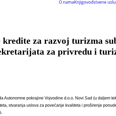
O nama
Knjigovodstvene usl
kredite za razvoj turizma su
kretarijata za privredu i tur
da Autonomne pokrajine Vojvodine d.o.o. Novi Sad (u daljem tek
teta, stvaranja uslova za povećanje kvaliteta i proširenje ponude
i.