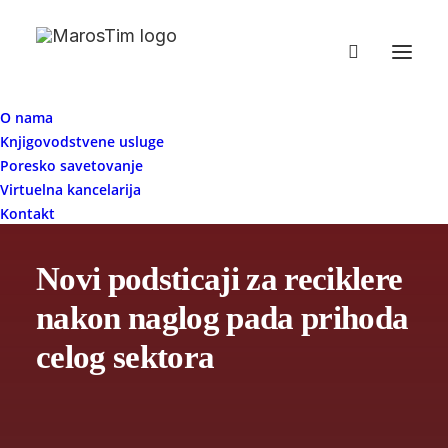
O nama
Knjigovodstvene usluge
Poresko savetovanje
Virtuelna kancelarija
Kontakt
Novi podsticaji za reciklere
nakon naglog pada prihoda
celog sektora