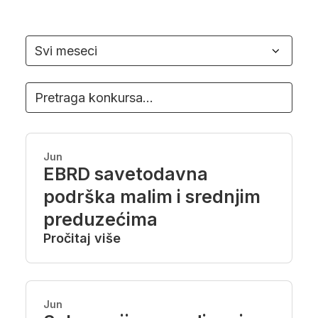
Pretraga konkursa
Jun
EBRD savetodavna
podrška malim i srednjim
preduzećima
Pročitaj više
Jun