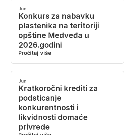
Jun
Konkurs za nabavku
plastenika na teritoriji
opštine Medveđa u
2026.godini
Pročitaj više
Jun
Kratkoročni krediti za
podsticanje
konkurentnosti i
likvidnosti domaće
privrede
Pročitaj više