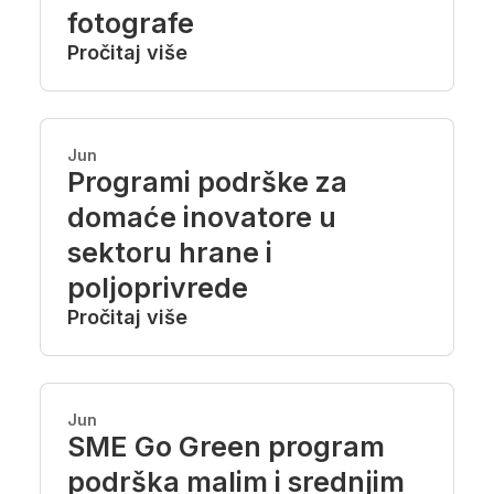
fotografe
Pročitaj više
Jun
Programi podrške za
domaće inovatore u
sektoru hrane i
poljoprivrede
Pročitaj više
Jun
SME Go Green program
podrška malim i srednjim