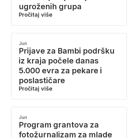
ugroženih grupa
Pročitaj više
Jun
Prijave za Bambi podršku
iz kraja počele danas
5.000 evra za pekare i
poslastičare
Pročitaj više
Jun
Program grantova za
fotožurnalizam za mlade