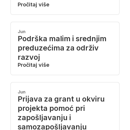
Pročitaj više
Jun
Podrška malim i srednjim
preduzećima za održiv
razvoj
Pročitaj više
Jun
Prijava za grant u okviru
projekta pomoć pri
zapošljavanju i
samozapošljavanju