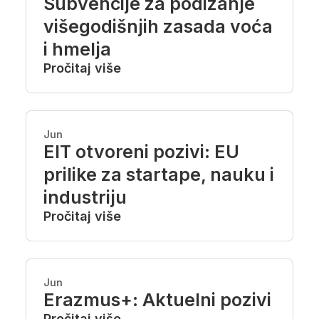
Subvencije za podizanje
višegodišnjih zasada voća
i hmelja
Pročitaj više
Jun
EIT otvoreni pozivi: EU
prilike za startape, nauku i
industriju
Pročitaj više
Jun
Erazmus+: Aktuelni pozivi
Pročitaj više